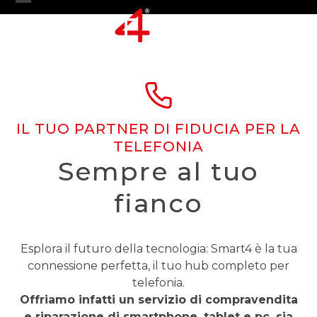
Skip
Open
Close
to
content
mobile
mobile
menu
menu
IL TUO PARTNER DI FIDUCIA PER LA
TELEFONIA
Sempre al tuo
fianco
Esplora il futuro della tecnologia: Smart4 è la tua
connessione perfetta, il tuo hub completo per
telefonia.
Offriamo infatti un servizio di compravendita
e riparazione di smartphone, tablet e pc, sia