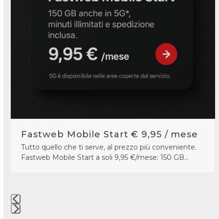
access
the
carousel
navigation
buttons
Fastweb Mobile Start € 9,95 / mese
Tutto quello che ti serve, al prezzo più conveniente.
Fastweb Mobile Start a soli 9,95 €/mese: 150 GB…
Press