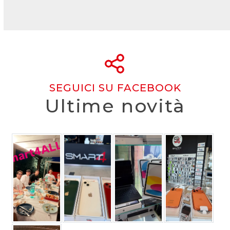
escape
to
go
to
the
first
slide
SEGUICI SU FACEBOOK
Ultime novità