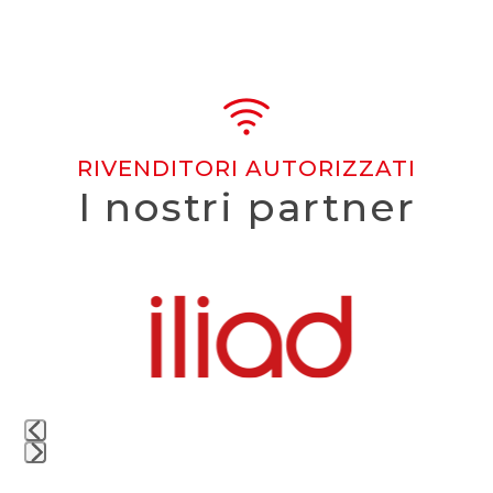
RIVENDITORI AUTORIZZATI
I nostri partner
Use
the
left
and
right
arrow
keys
to
access
the
Press