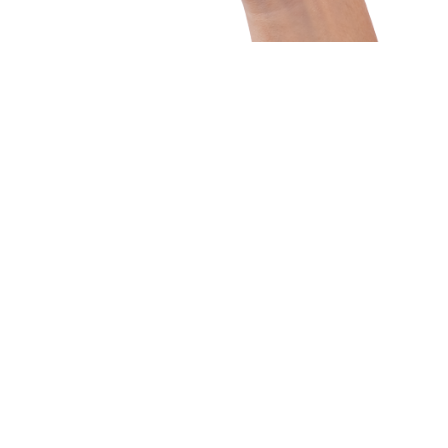
53
5,372
Smartphone venduti